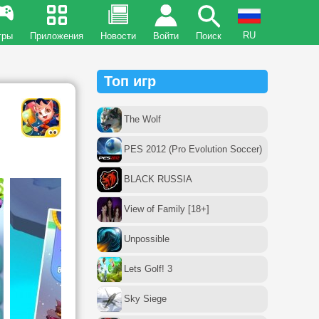
RU
гры
Приложения
Новости
Войти
Поиск
Топ игр
The Wolf
PES 2012 (Pro Evolution Soccer)
BLACK RUSSIA
View of Family [18+]
Unpossible
Lets Golf! 3
Sky Siege