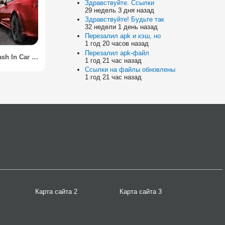
Здравствуйте. Ссылки
29 недель 3 дня назад
Здравствуйте! Будьте так
32 недели 1 день назад
Перезалил apk и кэш, но
1 год 20 часов назад
Перезалил apk-файл
Block Crash In Car Simulator
1 год 21 час назад
Ссылки на файлы обновлены
1 год 21 час назад
Карта сайта 2
Карта сайта 3