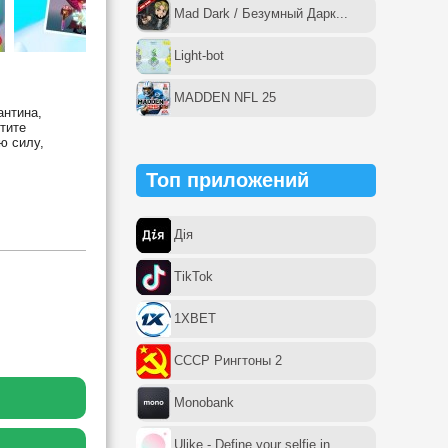
Mad Dark / Безумный Дарк...
Light-bot
MADDEN NFL 25
антина,
тите
ю силу,
Топ приложений
Дія
TikTok
1XBET
СССР Рингтоны 2
Monobank
Ulike - Define your selfie in