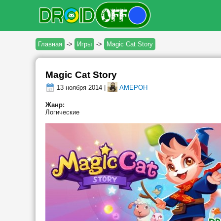
Главная
->
Игры
->
Magic Cat Story
Magic Cat Story
13 ноября 2014 |
AMEPOH
Жанр:
Логические