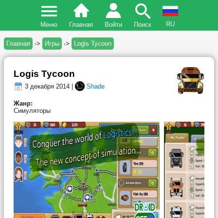
RU
Меню
Главная
Войти
Поиск
Главная
->
Игры
->
Logis Tycoon
Logis Tycoon
3 декабря 2014 |
Shade
Жанр:
Симуляторы