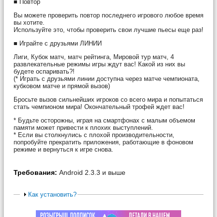
■ Повтор
Вы можете проверить повтор последнего игрового любое время
вы хотите.
Используйте это, чтобы проверить свои лучшие пьесы еще раз!
■ Играйте с друзьями ЛИНИИ
Лиги, Кубок матч, матч рейтинга, Мировой тур матч, 4
развлекательные режимы игры ждут вас! Какой из них вы
будете оспаривать?!
(* Играть с друзьями линии доступна через матче чемпионата,
кубковом матче и прямой вызов)
Бросьте вызов сильнейших игроков со всего мира и попытаться
стать чемпионом мира! Окончательный трофей ждет вас!
* Будьте осторожны, играя на смартфонах с малым объемом
памяти может привести к плохих выступлений.
* Если вы столкнулись с плохой производительности,
попробуйте прекратить приложения, работающие в фоновом
режиме и вернуться к игре снова.
Требования:
Android 2.3.3 и выше
Как установить?