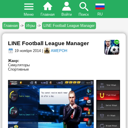
RU
Меню
Главная
Войти
Поиск
Главная
->
Игры
->
LINE Football League Manager
LINE Football League Manager
19 ноября 2014 |
AMEPOH
Жанр:
Симуляторы
Спортивные