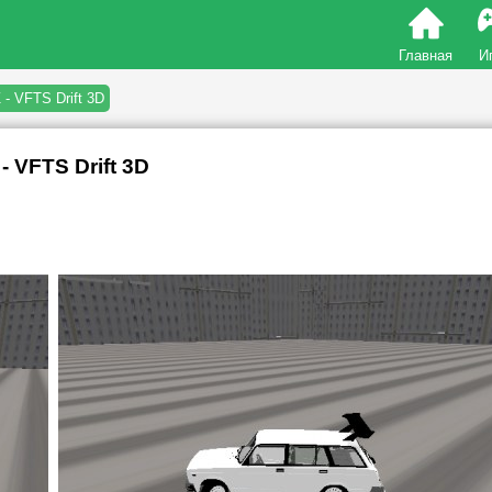
Главная
И
 - VFTS Drift 3D
- VFTS Drift 3D