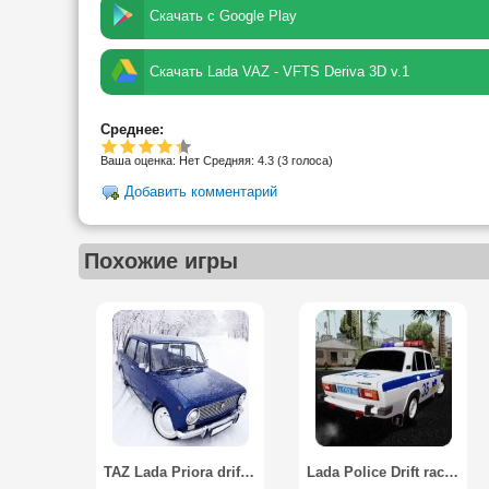
Скачать с Google Play
Скачать Lada VAZ - VFTS Deriva 3D v.1
Среднее:
Ваша оценка:
Нет
Средняя:
4.3
(
3
голоса)
Добавить комментарий
Похожие игры
TAZ Lada Priora drift racing
Lada Police Drift racing