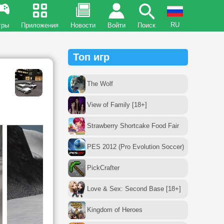
RU
гры
Приложения
Новости
Войти
Поиск
Топ игр
The Wolf
View of Family [18+]
Strawberry Shortcake Food Fair
PES 2012 (Pro Evolution Soccer)
PickCrafter
Love & Sex: Second Base [18+]
Kingdom of Heroes