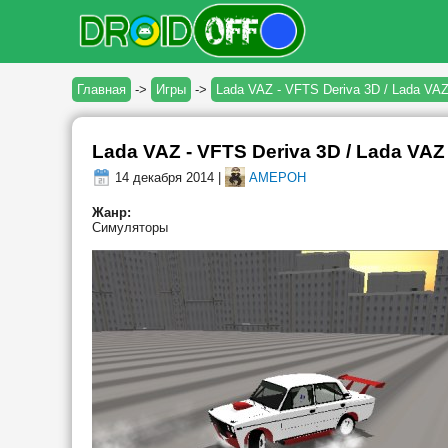
Главная
->
Игры
->
Lada VAZ - VFTS Deriva 3D / Lada VAZ
Lada VAZ - VFTS Deriva 3D / Lada VAZ 
14 декабря 2014 |
AMEPOH
Жанр:
Симуляторы