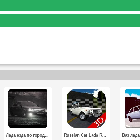
Лада езда по городу / Lada riding around town
Russian Car Lada Racing 3D