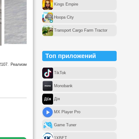
Kings Empire
Hoopa City
Transport Cargo Farm Tractor
Топ приложений
2107. Реализм
TikTok
Monobank
Дія
MX Player Pro
Game Tuner
1XBET