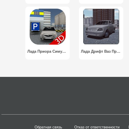
Лада Приора Симулятор Парковки / Lada Priora Parking Simulator
Лада Дрифт Ваз Приора / Lada Drift Vaz Priora
Обратная связь
Отказ от ответственности