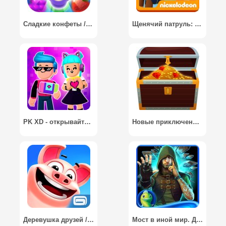
Сладкие конфеты / Tasty Treats - A Match 3 Puzzle Game
Щенячий патруль: На помощь друзьям / PAW Patrol: Rescue Run HD
PK XD - открывайте новые миры!
Новые приключения Джека / Jack's New Adventures
Деревушка друзей / Country Friends
Мост в иной мир. Другие (Full) / Bridge: The Others (Full)