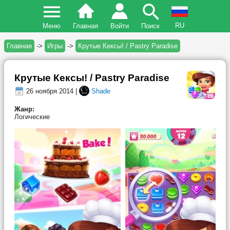
RU
Меню
Главная
Войти
Поиск
Главная
->
Игры
->
Крутые Кексы! / Pastry Paradise
Крутые Кексы! / Pastry Paradise
26 ноября 2014 |
Shade
Жанр:
Логические