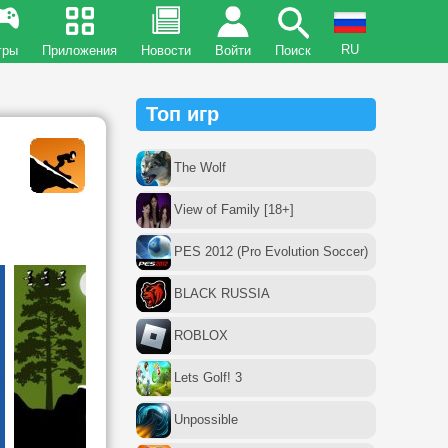
RU
гры
Приложения
Новости
Войти
Поиск
Топ игр
The Wolf
View of Family [18+]
PES 2012 (Pro Evolution Soccer)
BLACK RUSSIA
ROBLOX
Lets Golf! 3
Unpossible