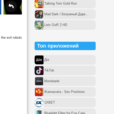
Talking Tom Gold Run
Mad Dark / Безумный Дарк...
Lets Golf! 2 HD
the evil robots
Топ приложений
Дія
TikTok
Monobank
iKamasutra - Sex Positions
1XBET
Bluelight Filter for Eye Care