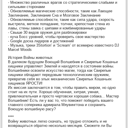
- Множество различных врагов со стратегическими слабыми и
сильными сторонами
- Обновляемые магические способности, такие как Лающее
Заклинание, Заклинание Сна и Мозговое Заклинание
- Обновляемые способности, такие как сила удара, скорость
выстрела, меткое попадание, толчки, крепостная стена из
лавы, стены замка с шипами и комбинированные удары
- Свыше 30 видов оружия для разблокировки
- куча Босс уровней, чтобы проверить свое мастерство
- Google доска лидеров и достижений
- Музыка, треки 3Stortion’ и ‘Scream’ от всемирно известного DJ
Marcel Woods
История Войны животных
В далеком будущем Воющий Волшебник и Свирепые Кошачьи
хищники управляют Землей и находятся в состоянии войны.
Волшебники освоили искусство магии, тогда как Свирепые
хищники обладают передовым технологическим оружием,
превратив себя во злых механических Свирепых Кошачьих
хищников ЯРОСТИ!
Их миссия заключается в том, чтобы править миром, но одно
стоит на их пути. Хорошо обученная, хитрая, умная,
привлекательная и просто чертовски хорошая собака... Мастер
Волшебник! Есть ли у вас то, что поможет победить вашего
главного соперника адмирала Мяувингтона и сохранить
Воющую волшебную расу?
****
Войну животных легко скачать, но трудно отложить и не
возвращаться обратно несколько месяцев. Сможете ли Вы