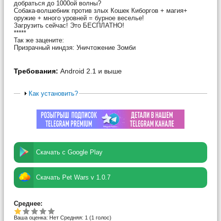
добраться до 1000ой волны?
Собака-волшебник против злых Кошек Киборгов + магия+
оружие + много уровней = бурное веселье!
Загрузить сейчас! Это БЕСПЛАТНО!
*****
Так же зацените:
Призрачный ниндзя: Уничтожение Зомби
Требования:
Android 2.1 и выше
Как установить?
Скачать с Google Play
Скачать Pet Wars v 1.0.7
Среднее:
Ваша оценка:
Нет
Средняя:
1
(
1
голос)