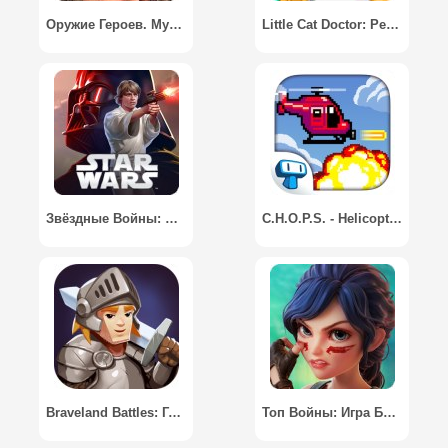
Оружие Героев. Музей оружия 3D / Weapons Heroes. Museum 3D
Little Cat Doctor: Pet Vet Game / Ветеринар для кошек игра
Звёздные Войны: Поединок / Star Wars: Rivals
C.H.O.P.S. - Helicopter Game / C.H.O.P.S. - Игра войны
Braveland Battles: Герои Магии
Топ Войны: Игра Битвы / Top War: Battle Game