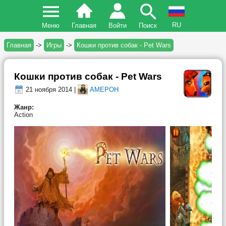
RU
Меню
Главная
Войти
Поиск
Главная
->
Игры
->
Кошки против собак - Pet Wars
Кошки против собак - Pet Wars
21 ноября 2014 |
AMEPOH
Жанр:
Action