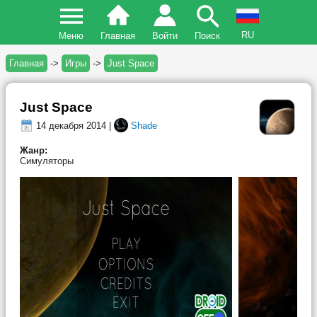
RU
Меню
Главная
Войти
Поиск
Главная
->
Игры
->
Just Space
Just Space
14 декабря 2014 |
Shade
Жанр:
Симуляторы