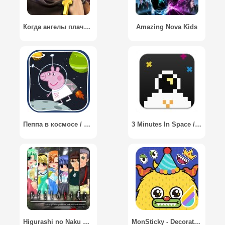
Когда ангелы плачут 2 / Where Angels Cry 2
Amazing Nova Kids
Пеппа в космосе / Peppa Space game
3 Minutes In Space / 3 Минуты в Космосе
Higurashi no Naku Koro ni / Когда плачут Цикады
MonSticky - Decorate Monsters