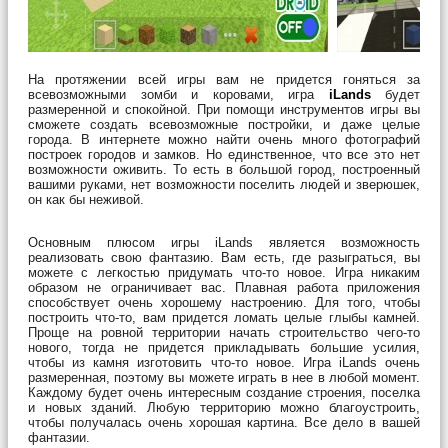
На протяжении всей игры вам не придется гоняться за
всевозможными зомби и коровами, игра
iLands
будет
размеренной и спокойной. При помощи инструментов игры вы
сможете создать всевозможные постройки, и даже целые
города. В интернете можно найти очень много фотографий
построек городов и замков. Но единственное, что все это нет
возможности оживить. То есть в большой город, построенный
вашими руками, нет возможности поселить людей и зверюшек,
он как бы неживой.
Основным плюсом игры iLands является возможность
реализовать свою фантазию. Вам есть, где разыграться, вы
можете с легкостью придумать что-то новое. Игра никаким
образом не ограничивает вас. Плавная работа приложения
способствует очень хорошему настроению. Для того, чтобы
построить что-то, вам придется ломать целые глыбы камней.
Проще на ровной территории начать строительство чего-то
нового, тогда не придется прикладывать большие усилия,
чтобы из камня изготовить что-то новое. Игра iLands очень
размеренная, поэтому вы можете играть в нее в любой момент.
Каждому будет очень интересным создание строения, поселка
и новых зданий. Любую территорию можно благоустроить,
чтобы получалась очень хорошая картина. Все дело в вашей
фантазии.