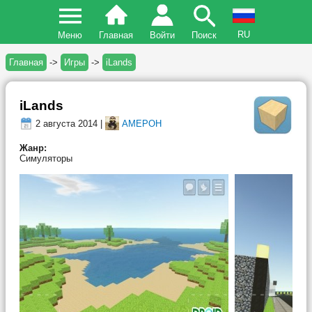
RU
Меню
Главная
Войти
Поиск
Главная
->
Игры
->
iLands
iLands
2 августа 2014 |
AMEPOH
Жанр:
Симуляторы