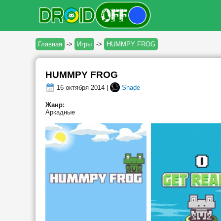
Главная
->
Игры
->
HUMMPY FROG
HUMMPY FROG
16 октября 2014 |
Shade
Жанр:
Аркадные