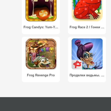
Frog Candys: Yum-Yum / Лягушка Конфеты Ням-Ням
Frog Race 2 / Гонки Лягушки 2
Frog Revenge Pro
Проделки ведьмы. Принц-лягушка / Witch's Pranks: Frog's Fortune