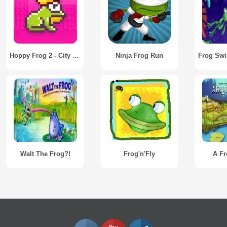
Hoppy Frog 2 - City Escape
Ninja Frog Run
Walt The Frog?!
Frog'n'Fly
A F