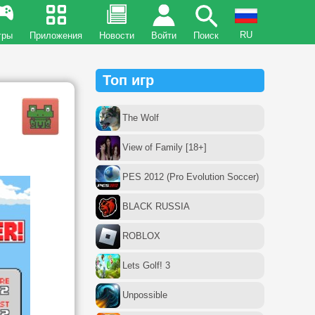
RU
гры
Приложения
Новости
Войти
Поиск
Топ игр
The Wolf
View of Family [18+]
PES 2012 (Pro Evolution Soccer)
BLACK RUSSIA
ROBLOX
Lets Golf! 3
Unpossible