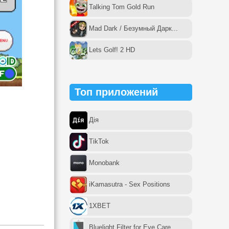
Talking Tom Gold Run
Mad Dark / Безумный Дарк...
Lets Golf! 2 HD
Топ приложений
Дія
TikTok
Monobank
iKamasutra - Sex Positions
1XBET
Bluelight Filter for Eye Care