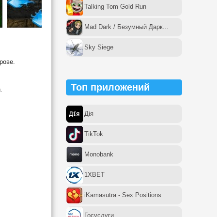
Talking Tom Gold Run
Mad Dark / Безумный Дарк...
Sky Siege
рове.
Топ приложений
.
Дія
TikTok
Monobank
1XBET
iKamasutra - Sex Positions
Госуслуги