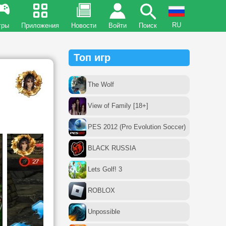
RU
гры
Приложения
Новости
Войти
Поиск
Топ игр
The Wolf
View of Family [18+]
PES 2012 (Pro Evolution Soccer)
BLACK RUSSIA
Lets Golf! 3
ROBLOX
Unpossible