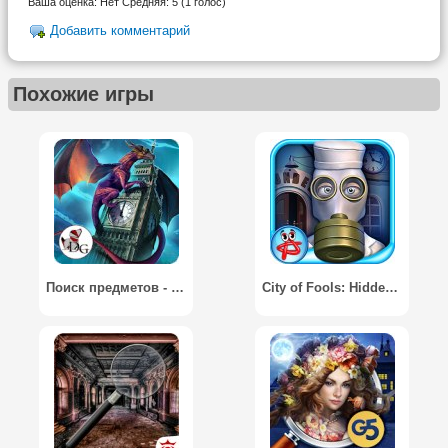
Ваша оценка:
Нет
Средняя:
5
(
1
голос)
Добавить комментарий
Похожие игры
Поиск предметов - Тайный город: Лондон вызывает / Hidden Object Games - Secret City: London Calling
City of Fools: Hidden Object / Город Дураков: Поиск Предметов