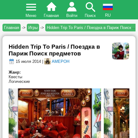
RU
Меню
Главная
Войти
Поиск
Главная
->
Игры
->
Hidden Trip To Paris / Поездка в Париж Поиск предметов
Hidden Trip To Paris / Поездка в
Париж Поиск предметов
15 июля 2014 |
AMEPOH
Жанр:
Квесты
Логические