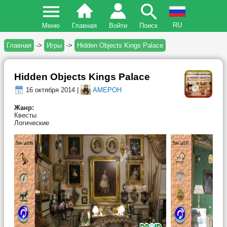
RU
Меню
Главная
Войти
Поиск
Главная
->
Игры
->
Hidden Objects Kings Palace
Hidden Objects Kings Palace
16 октября 2014 |
AMEPOH
Жанр:
Квесты
Логические