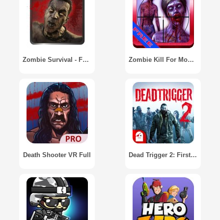
Zombie Survival - FPS шутер 3D
Zombie Kill For Money 3D Shooter / Зомби Убивают Забабло Шутер 3D
Death Shooter VR Full
Dead Trigger 2: First Person Zombie Shooter Game