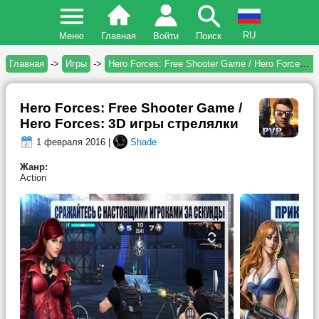
RU
Меню
Главная
Войти
Поиск
Главная
->
Игры
->
Hero Forces: Free Shooter Game / Hero Forces: 3D игры стрелялки
Hero Forces: Free Shooter Game /
Hero Forces: 3D игры стрелялки
1 февраля 2016 |
Shade
Жанр:
Action