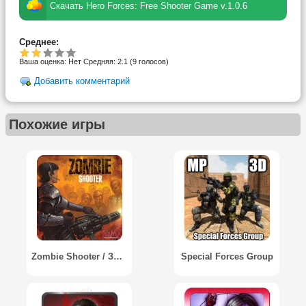
Скачать Hero Forces: Free Shooter Game v.1.0.6
Среднее:
Ваша оценка:
Нет
Средняя:
2.1
(
9
голосов)
Добавить комментарий
Похожие игры
Zombie Shooter / Зомби Шутер
Special Forces Group