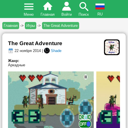
RU
Меню
Главная
Войти
Поиск
Главная
->
Игры
->
The Great Adventure
The Great Adventure
22 ноября 2014 |
Shade
Жанр:
Аркадные