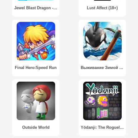
Jewel Blast Dragon - Match 3 Puzzle
Lust Affect (18+)
Final Hero:Speed Run
Выживание Зимой на Плоту 3D / Winter Survival On Raft 3D
Outside World
Yōdanji: The Roguelike