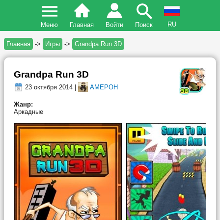
RU
Меню
Главная
Войти
Поиск
Главная
->
Игры
->
Grandpa Run 3D
Grandpa Run 3D
23 октября 2014 |
AMEPOH
Жанр:
Аркадные