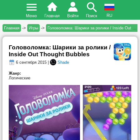
RU
Меню
Главная
Войти
Поиск
Главная
->
Игры
->
Головоломка: Шарики за ролики / Inside Out Thought Bubbles
Головоломка: Шарики за ролики /
Inside Out Thought Bubbles
6 сентября 2015 |
Shade
Жанр:
Логические