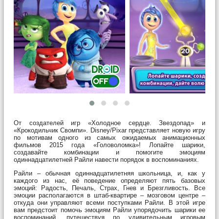
От создателей игр «Холодное сердце. Звездопад» и
«Крокодильчик Свомпи». Disney/Pixar представляет новую игру
по мотивам одного из самых ожидаемых анимационных
фильмов 2015 года «Головоломка»! Лопайте шарики,
создавайте комбинации и помогите эмоциям
одиннадцатилетней Райли навести порядок в воспоминаниях.
Райли – обычная одиннадцатилетняя школьница, и, как у
каждого из нас, её поведение определяют пять базовых
эмоций: Радость, Печаль, Страх, Гнев и Брезгливость. Все
эмоции располагаются в штаб-квартире – мозговом центре –
откуда они управляют всеми поступками Райли. В этой игре
вам предстоит помочь эмоциям Райли упорядочить шарики ее
воспоминаний, путешествуя по удивительным игровым