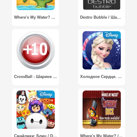
Where's My Water? 2 / Крокодильчик Свомпи 2
Destro Bubble / Шарики Разрушитель
CrossBall - Шарики с цифрами
Холодное Сердце. Сияние / Frozen Free Fall: Icy Shot
Смайлики: Блиц / Disney Emoji Blitz Game
Where's My Water? / Крокодильчик Свомпи