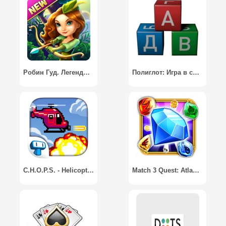
Робин Гуд. Легенды - Игра жанра «Совмести 3» / Robin Hood Legends – A Merge 3 Puzzle Game
Полиглот: Игра в слова
C.H.O.P.S. - Helicopter Game / C.H.O.P.S. - Игра войны
Match 3 Quest: Atlantis Ally / Три в ряд: Ролевая игра