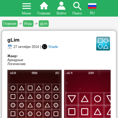
RU
Меню
Главная
Войти
Поиск
Главная
->
Игры
->
gLim
gLim
27 октября 2014 |
Shade
Жанр:
Аркадные
Логические