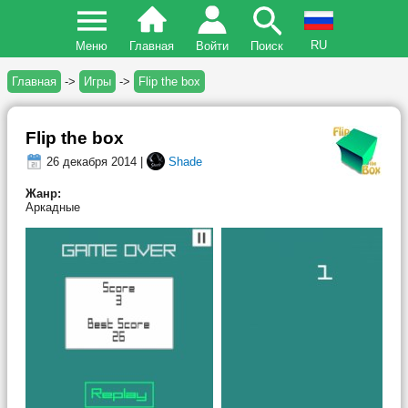
RU
Меню
Главная
Войти
Поиск
Главная
->
Игры
->
Flip the box
Flip the box
26 декабря 2014 |
Shade
Жанр:
Аркадные