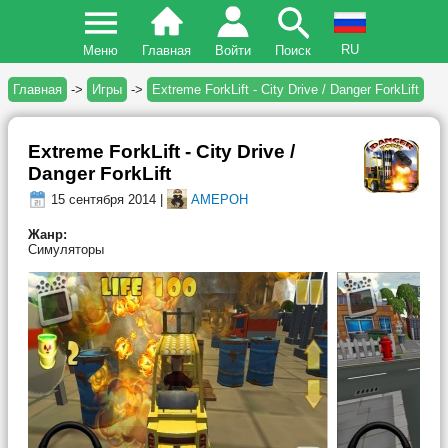
RU
Меню
Главная
Войти
Поиск
Главная
->
Игры
->
Extreme ForkLift - City Drive / Danger ForkLift
Extreme ForkLift - City Drive /
Danger ForkLift
15 сентября 2014 |
AMEPOH
Жанр:
Симуляторы