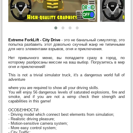
Extreme ForkLift - City Drive
- это не банальный симулятор, это
попытка разбавить этот довольно скучный жанр не типичными
для него элементами взрывов, огня и приключения.
Нет привычного меню, вы попадаете сразу в город, по
которому разбросаны миссии на ваш выбор. Погрузитесь в мир
огня и приключений!
This is not a trivial simulator truck, it's a dangerous world full of
adventure
where you are required to show all your driving skills.
You will enjoy 56 dangerous levels of saturated explosions, fire and
smoke, and if you are not a wimp check their strength and
capabilities in this game!
ОСОБЕННОСТИ:
- Driving model which connect best elements from simulation;
- Realistic driving pleasure;
- Motion-sensitive camera system;
- More easy control system;
- City Traffic;