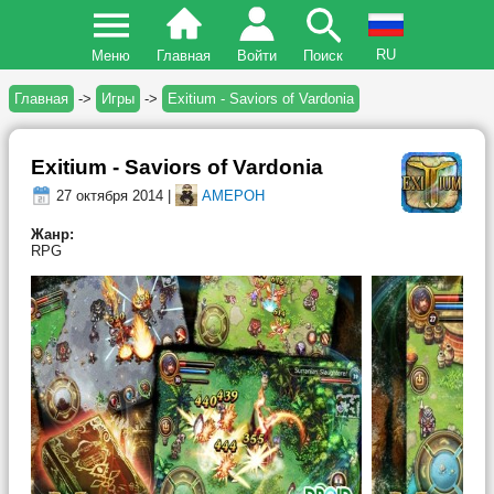
RU
Меню
Главная
Войти
Поиск
Главная
->
Игры
->
Exitium - Saviors of Vardonia
Exitium - Saviors of Vardonia
27 октября 2014 |
AMEPOH
Жанр:
RPG