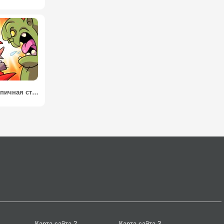
WTH! – Эпичная стратегия / What The Hen!
Карта сайта 2
Карта сайта 3