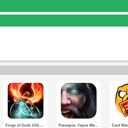
Forge of Gods GOLD (RPG)
Рагнарок: Герои Мидгарда / Ragnarok: Heroes of Midgard