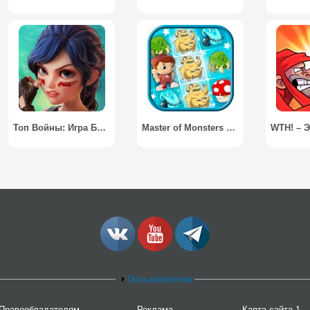
Топ Войны: Игра Битвы / Top War: Battle Game
Master of Monsters Puzzle Saga / Мастер Монстров: Три в Ряд
Пользователям
Правообладателям
Реклама
Карта сайта 1