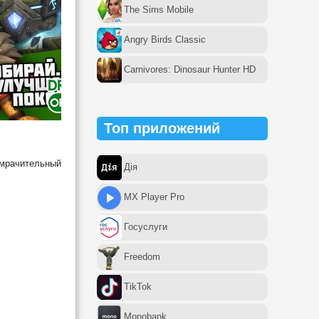
The Sims Mobile
Angry Birds Classic
Carnivores: Dinosaur Hunter HD
Топ приложений
омрачительный
Дія
MX Player Pro
Госуслуги
Freedom
TikTok
Monobank