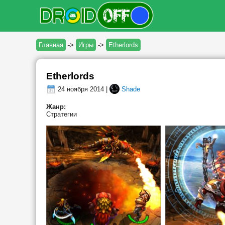
Главная
->
Игры
->
Etherlords
Etherlords
24 ноября 2014 |
Shade
Жанр:
Стратегии