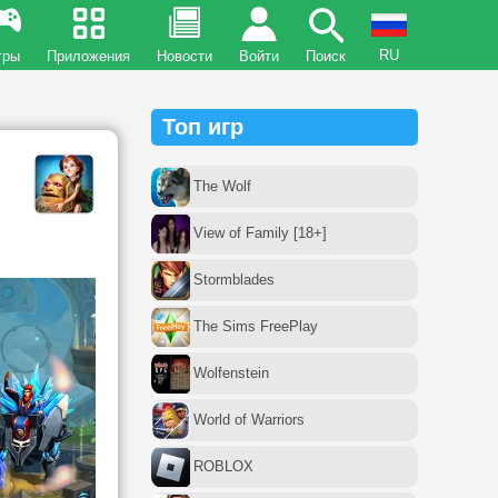
RU
гры
Приложения
Новости
Войти
Поиск
Топ игр
The Wolf
View of Family [18+]
Stormblades
The Sims FreePlay
Wolfenstein
World of Warriors
ROBLOX