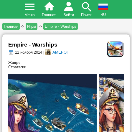
RU
Меню
Главная
Войти
Поиск
Главная
->
Игры
->
Empire - Warships
Empire - Warships
12 ноября 2014 |
AMEPOH
Жанр:
Стратегии