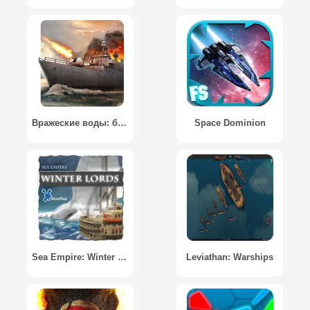
Вражеские воды: битва подводной лодки и корабля / Enemy Waters: Submarine and Warship battles
Space Dominion
Sea Empire: Winter Lords
Leviathan: Warships