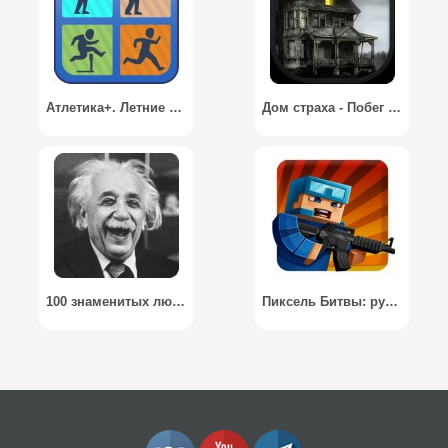
Атлетика+. Летние спорт игры. / Athletics+. Summer sport games
Дом страха - Побег / House of Fear - Escape
100 знаменитых людей
Пиксель Битвы: ружья и блоки / Pixel Combats: guns and blocks