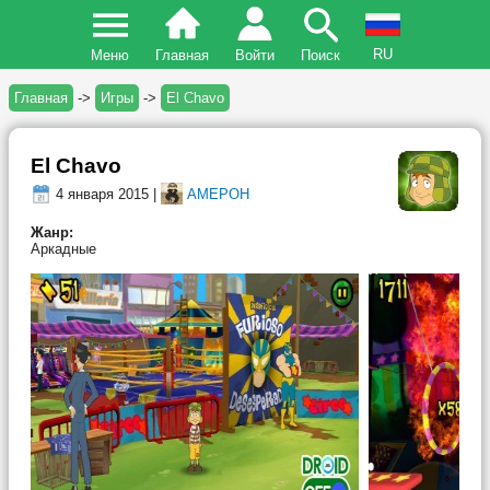
RU
Меню
Главная
Войти
Поиск
Главная
->
Игры
->
El Chavo
El Chavo
4 января 2015 |
AMEPOH
Жанр:
Аркадные