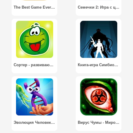
The Best Game Ever HD / Самая лучшая игра
Семечки 2: Игра с цифрами / Take Ten: Go!
Сортер - развивающая игра для детей 2, 3, 4, 5 лет
Книга-игра Симбионт 2
Эволюция Человека Кликер: Игра про Жизнь / Human Evolution Clicker Game: Rise of Mankind
Вирус Чумы - Мировая Пандемия / Virus Curse - Pandemic Madness