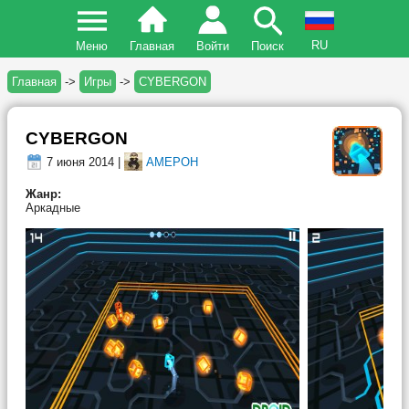
RU
Меню
Главная
Войти
Поиск
Главная
->
Игры
->
CYBERGON
CYBERGON
7 июня 2014 |
AMEPOH
Жанр:
Аркадные