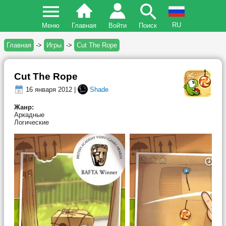
RU
Меню
Главная
Войти
Поиск
Главная
->
Игры
->
Cut The Rope
Cut The Rope
16 января 2012 |
Shade
Жанр:
Аркадные
Логические