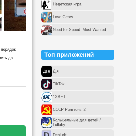
Недетская игра
Love Gears
Need for Speed: Most Wanted
ш порядок
Топ приложений
ость да
Дія
TikTok
1XBET
СССР Рингтоны 2
Колыбельные для детей /
Lullaby ...
DeblurIt