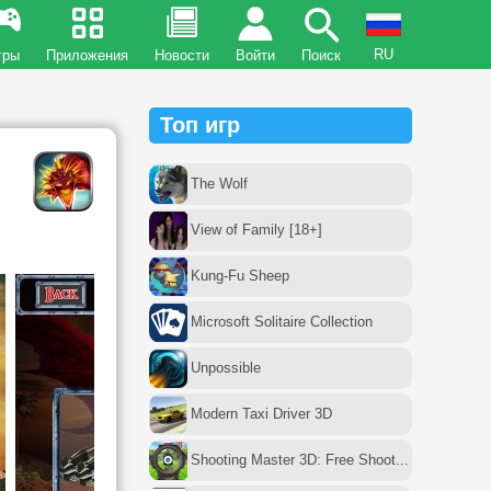
RU
гры
Приложения
Новости
Войти
Поиск
Топ игр
The Wolf
View of Family [18+]
Kung-Fu Sheep
Microsoft Solitaire Collection
Unpossible
Modern Taxi Driver 3D
Shooting Master 3D: Free Shoot...