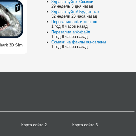
Здравствуйте. Ссылки
29 недель 3 дня назад
Здравствуйте! Будьте так
32 недели 23 часа назад
Перезалил apk и кэш, но
1 год 8 часов назад
Перезалил apk-файл
1 год 9 часов назад
Ссылки на файлы обновлены
hark 3D Sim
1 год 9 часов назад
Карта сайта 2
Карта сайта 3