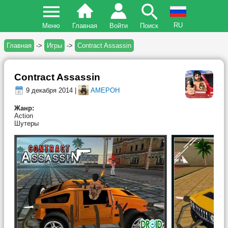
RU
Меню
Главная
Войти
Поиск
Главная
->
Игры
->
Contract Assassin
Contract Assassin
9 декабря 2014 |
AMEPOH
Жанр:
Action
Шутеры