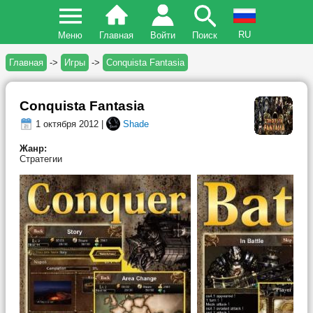
RU
Меню
Главная
Войти
Поиск
Главная
->
Игры
->
Conquista Fantasia
Conquista Fantasia
1 октября 2012 |
Shade
Жанр:
Стратегии