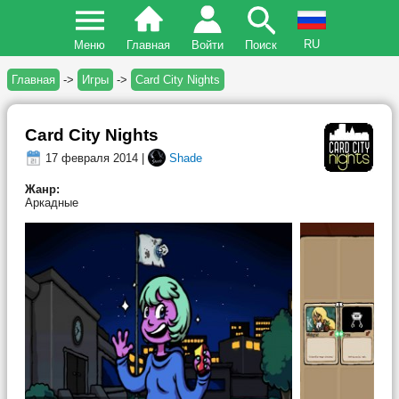
RU
Меню
Главная
Войти
Поиск
Главная
->
Игры
->
Card City Nights
Card City Nights
17 февраля 2014 |
Shade
Жанр:
Аркадные