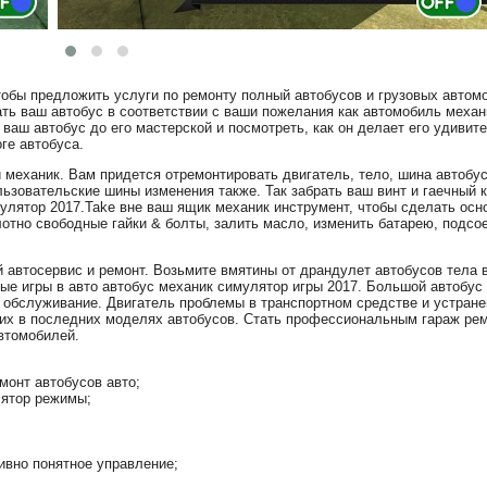
тобы предложить услуги по ремонту полный автобусов и грузовых автом
ть ваш автобус в соответствии с ваши пожелания как автомобиль механ
ваш автобус до его мастерской и посмотреть, как он делает его удивит
ге автобуса.
 механик. Вам придется отремонтировать двигатель, тело, шина автобус
льзовательские шины изменения также. Так забрать ваш винт и гаечный 
улятор 2017.Take вне ваш ящик механик инструмент, чтобы сделать осн
отно свободные гайки & болты, залить масло, изменить батарею, подсое
.
 автосервис и ремонт. Возьмите вмятины от драндулет автобусов тела в
е игры в авто автобус механик симулятор игры 2017. Большой автобус 
 обслуживание. Двигатель проблемы в транспортном средстве и устране
 их в последних моделях автобусов. Стать профессиональным гараж рем
втомобилей.
монт автобусов авто;
лятор режимы;
ивно понятное управление;