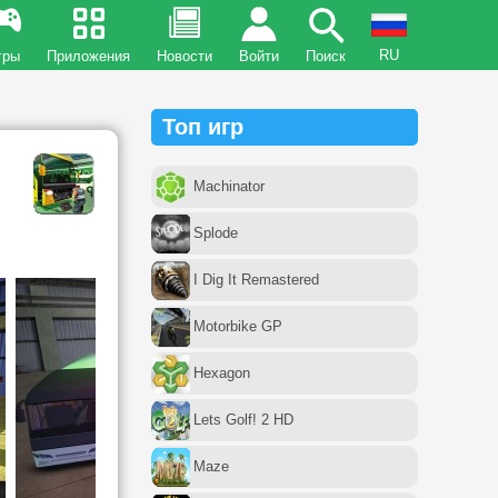
RU
гры
Приложения
Новости
Войти
Поиск
Топ игр
Machinator
Splode
I Dig It Remastered
Motorbike GP
Hexagon
Lets Golf! 2 HD
Maze