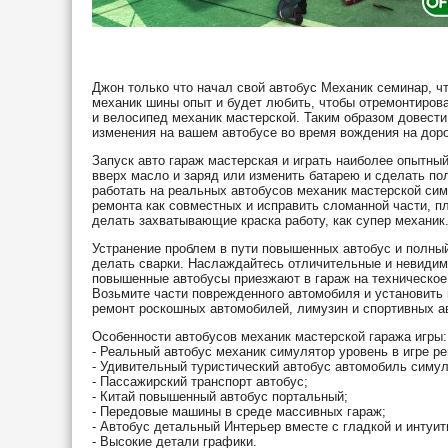
Джон только что начал свой автобус Механик семинар, ч
механик шины опыт и будет любить, чтобы отремонтирова
и велосипед механик мастерской. Таким образом довести 
изменения на вашем автобусе во время вождения на доро
Запуск авто гараж мастерская и играть наиболее опытный
вверх масло и заряд или изменить батарею и сделать по
работать на реальных автобусов механик мастерской сим
ремонта как совместных и исправить сломанной части, пл
делать захватывающие краска работу, как супер механик
Устранение проблем в пути повышенных автобус и полный
делать сварки. Наслаждайтесь отличительные и невидимы
повышенные автобусы приезжают в гараж на техническое
Возьмите части поврежденного автомобиля и установить
ремонт роскошных автомобилей, лимузин и спортивных а
Особенности автобусов механик мастерской гаража игры:
- Реальный автобус механик симулятор уровень в игре ре
- Удивительный туристический автобус автомобиль симу
- Пассажирский транспорт автобус;
- Китай повышенный автобус портальный;
- Передовые машины в среде массивных гараж;
- Автобус детальный Интерьер вместе с гладкой и интуит
- Высокие детали графики.