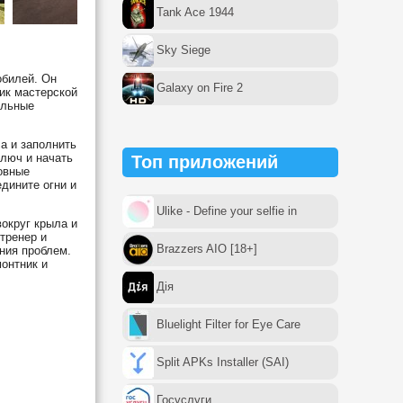
Tank Ace 1944
Sky Siege
обилей. Он
Galaxy on Fire 2
ик мастерской
ельные
а и заполнить
ключ и начать
Топ приложений
овные
дините огни и
Ulike - Define your selfie in
округ крыла и
тренер и
Brazzers AIO [18+]
ния проблем.
онтник и
Дія
Bluelight Filter for Eye Care
Split APKs Installer (SAI)
Госуслуги