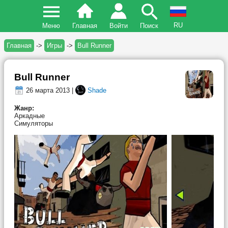
RU
Меню
Главная
Войти
Поиск
Главная
->
Игры
->
Bull Runner
Bull Runner
26 марта 2013 |
Shade
Жанр:
Аркадные
Симуляторы