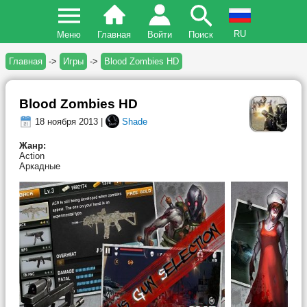
RU
Меню
Главная
Войти
Поиск
Главная
->
Игры
->
Blood Zombies HD
Blood Zombies HD
18 ноября 2013 |
Shade
Жанр:
Action
Аркадные