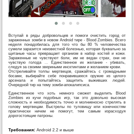
Вступай в ряды добровольцев и помоги очистить город от
зараженных зомби в новом Android тире - Blood Zombies. Всего
неделя понадобилась для того что бы 80 % человечества
сумели заразится неизвестной болезнью, которая буквально за
щитаные часы превращает организм в набор костей и кожи.
Зараженные не чувствуют боли, им не ведан страх, они не
чувствую голода ... Единственное их желание - убивать,
следуя за своими звериными инсктинтами и желанием крови.
Отстреливайте толпы мертвецов, сражайтесь с громадными
босами, выбирайте себе понравившееся оружие из целого
арсенала и попытайтесь защитить выживших людей.
Очередной тир на тему зомби-апокалипсиса.
Единственное что хоть немного сможет выделить Blood
Zombies из кучи подобных игр, так это довольно высокая
сложность и необходимость точно и молниеносно стрелять в
голову мертвецам. Выстрелы по туловищу или конечностям
практически ничем не помогут, тем самым израсходуя
дорогостоящие патроны.
Требования:
Android 2.2 и выше