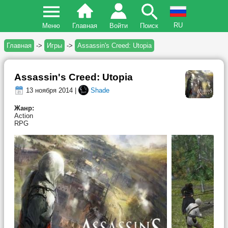
RU
Меню
Главная
Войти
Поиск
Главная
->
Игры
->
Assassin's Creed: Utopia
Assassin's Creed: Utopia
13 ноября 2014 |
Shade
Жанр:
Action
RPG