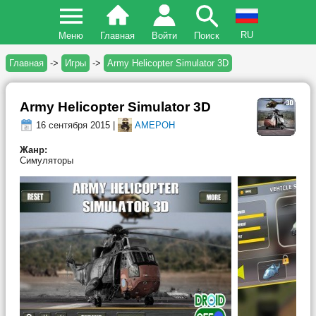
RU
Меню
Главная
Войти
Поиск
Главная
->
Игры
->
Army Helicopter Simulator 3D
Army Helicopter Simulator 3D
16 сентября 2015 |
AMEPOH
Жанр:
Симуляторы