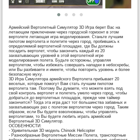
Армейский Вертолетный Симулятор 3D Игра берет Вас на
летающем приключении через городской горизонт в этом
вертолете летающая игра моделирования. Станьте лучшим
пилотом вертолета и полетите через город, пробившись к
определяемой вертолетной площадке, где Вы должны
посадить вертолет, чтобы закончить каждый из 20
захватывающих уровней в этой вертолетной игре
моделирования полета. Будьте осторожны, управляя
вертолетом, чтобы избежать совершать нападки в небоскребы,
или Вы разбиваете и имеете, чтобы повторить уровень и более
безопасную муху.
3D Игра Симулятора армейского Вертолета прибывает 20
веселых, которые помогут Вам стать лучшим пилотом
вертолета там. Поэтому Вы думаете, что можете взять под
свой контроль вертолет и полететь умело через город, чтобы
добраться до вертолетных площадок, прежде чем таймер
закончится? Тогда эта игра даст тот большинства забавных и
захватывающих раз с полетом вертолетом через город. Таким
образом, если Вы будете взволнованы, чтобы управлять
вертолетами, то Вы будете любить играть армейский
Вертолетный 3D Симулятор.
ОСОБЕННОСТИ:
- Удивительная 3D модель Chinook Helicopter
- Разнообразные Вертолетные Миссии Полета, транспортные
войска, боеприпасы фотографического увеличения, собирают