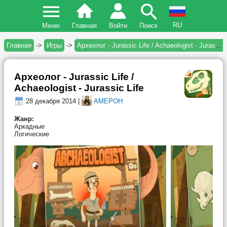
RU
Меню
Главная
Войти
Поиск
Главная
->
Игры
->
Археолог - Jurassic Life / Achaeologist - Jurassic Life
Археолог - Jurassic Life /
Achaeologist - Jurassic Life
28 декабря 2014 |
AMEPOH
Жанр:
Аркадные
Логические