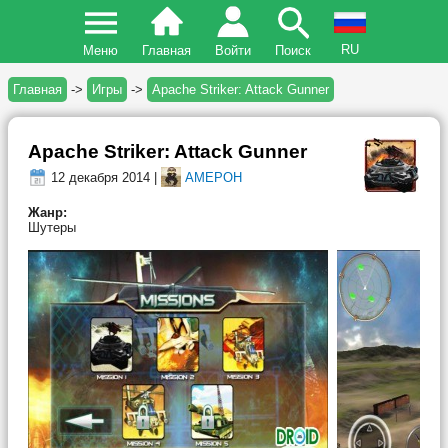
RU
Меню
Главная
Войти
Поиск
Главная
->
Игры
->
Apache Striker: Attack Gunner
Apache Striker: Attack Gunner
12 декабря 2014 |
AMEPOH
Жанр:
Шутеры