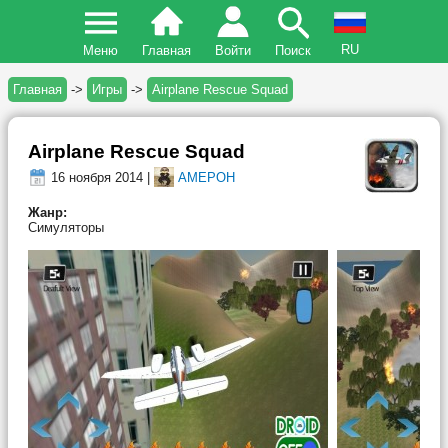
RU
Меню
Главная
Войти
Поиск
Главная
->
Игры
->
Airplane Rescue Squad
Airplane Rescue Squad
16 ноября 2014 |
AMEPOH
Жанр:
Симуляторы