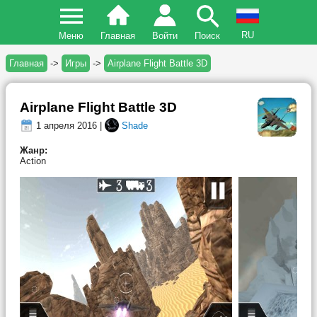
RU
Меню
Главная
Войти
Поиск
Главная
->
Игры
->
Airplane Flight Battle 3D
Airplane Flight Battle 3D
1 апреля 2016 |
Shade
Жанр:
Action