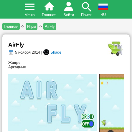
RU
Меню
Главная
Войти
Поиск
Главная
->
Игры
->
AirFly
AirFly
5 ноября 2014 |
Shade
Жанр:
Аркадные