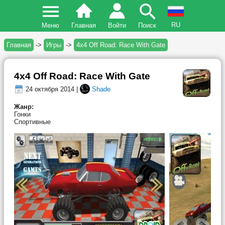
RU
Меню
Главная
Войти
Поиск
Главная
->
Игры
->
4х4 Off Road: Race With Gate
4х4 Off Road: Race With Gate
24 октября 2014 |
Shade
Жанр:
Гонки
Спортивные