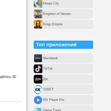
Hoopa City
Kingdom of Heroes
Kings Empire
Топ приложений
Monobank
TikTok
дайтесь 3D
Дія
1XBET
MX Player Pro
Game Tuner