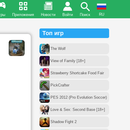
RU
гры
Приложения
Новости
Войти
Поиск
Топ игр
The Wolf
View of Family [18+]
Strawberry Shortcake Food Fair
PickCrafter
PES 2012 (Pro Evolution Soccer)
Love & Sex: Second Base [18+]
Shadow Fight 2