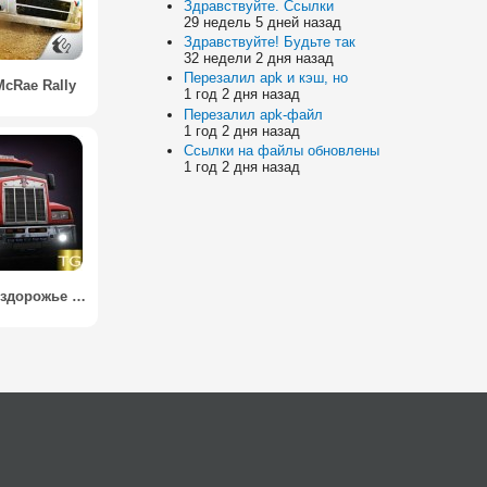
Здравствуйте. Ссылки
29 недель 5 дней назад
Здравствуйте! Будьте так
32 недели 2 дня назад
Перезалил apk и кэш, но
McRae Rally
1 год 2 дня назад
Перезалил apk-файл
1 год 2 дня назад
Ссылки на файлы обновлены
1 год 2 дня назад
Газ 66 бездорожье экстрим / Fever traffic. Gigabit offroad