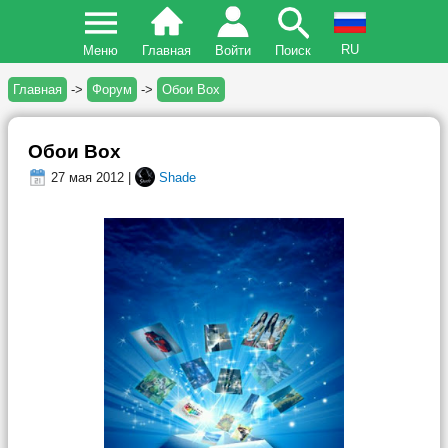
RU
Меню
Главная
Войти
Поиск
Главная
->
Форум
->
Обои Box
Обои Box
27 мая 2012 |
Shade