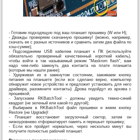
- Готовим подходящую под ваш планшет прошивку (W или H);
- Дважды проверяем скачанную прошивку! (можно, например,
скачать ее с разных источников и сравнить затем два файла по
хэш-сумме);
- Подсоединяем USB кабелем планшет к ПК (используйте
обязательно проверенный качественный короткий кабель),
чтобы войти в так называемый режим "Maskrom flash", вам
надо чем-либо замкнуть два контакта на плате планшета
(которые мы нашли ранее);
- Удерживая их в замкнутом состоянии, зажимаем кнопку
питания на планшете (если все сделано верно, компьютер
обнаружит новое устройство и предложит установить для него
драйвера, разомкните контакты). Дрова подойдут из архива с
прошивкой;
- Запускаем RKBatchTool - должны увидеть темно-синий
квадрат (не зеленый или какой-то другой);
- Выбираем в RKBatchTool файл прошивки и жмем кнопку
Restore (не Upgrade)!
- Планшет восстановит загрузочный сектор, затем он
низкоуровнево отформатирует память и перешьет прошивку;
- Если все пройдет нормально, через несколько минут вы
получите полностью рабочий планшет.