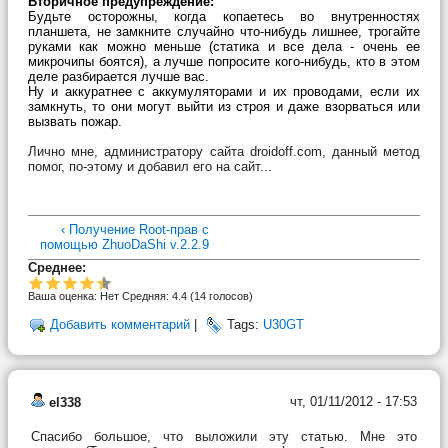
Вторичное предупреждение:
Будьте осторожны, когда копаетесь во внутренностях
планшета, не замкните случайно что-нибудь лишнее, трогайте
руками как можно меньше (статика и все дела - очень ее
микрочипы боятся), а лучше попросите кого-нибудь, кто в этом
деле разбирается лучше вас.
Ну и аккуратнее с аккумуляторами и их проводами, если их
замкнуть, то они могут выйти из строя и даже взорваться или
вызвать пожар.
Лично мне, администратору сайта droidoff.com, данный метод
помог, по-этому и добавил его на сайт...
‹ Получение Root-прав с
помощью ZhuoDaShi v.2.2.9
Среднее:
Ваша оценка:
Нет
Средняя:
4.4
(
14
голосов)
Добавить комментарий
|
Tags:
U30GT
чт, 01/11/2012 - 17:53
el338
Спасибо большое, что выложили эту статью. Мне это