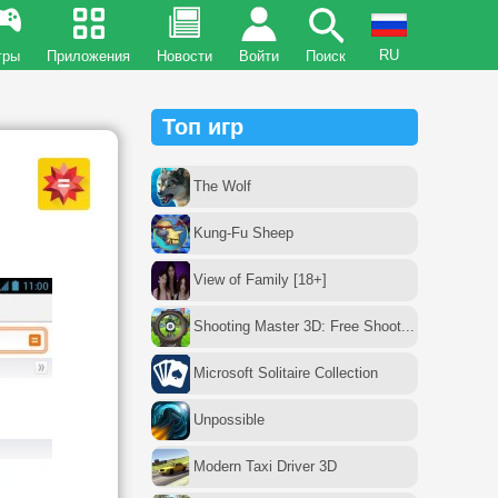
RU
гры
Приложения
Новости
Войти
Поиск
Топ игр
The Wolf
Kung-Fu Sheep
View of Family [18+]
Shooting Master 3D: Free Shoot...
Microsoft Solitaire Collection
Unpossible
Modern Taxi Driver 3D