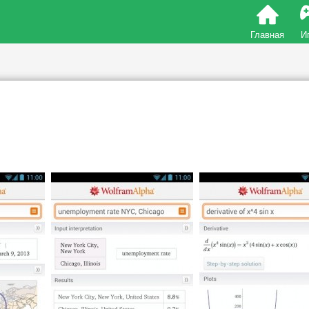
Главная
И