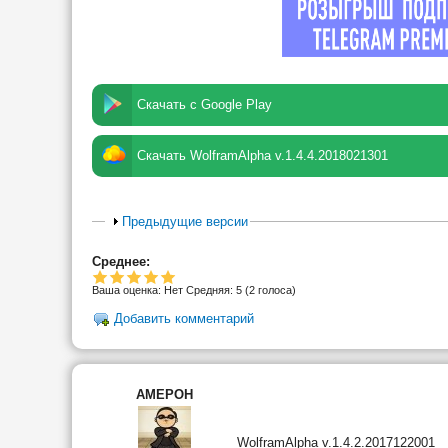
Скачать с Google Play
Скачать WolframAlpha v.1.4.4.2018021301
Предыдущие версии
Среднее:
Ваша оценка:
Нет
Средняя:
5
(
2
голоса)
Добавить комментарий
AMEPOH
WolframAlpha v.1.4.2.2017122001