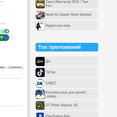
Такси Имитатор 2018 / Taxi
Sim...
Need for Speed: Most Wanted
Недетская игра
Топ приложений
Дія
вет сложного
TikTok
1XBET
Колыбельные для детей /
Lullaby ...
GT Photo Albums 3D
PlayStation App