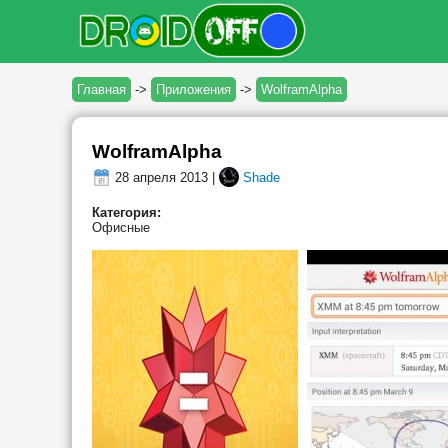
Главная
->
Приложения
->
WolframAlpha
WolframAlpha
28 апреля 2013 |
Shade
Категория:
Офисные