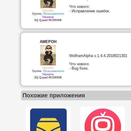
Что нового:
Офлайн
- Исправление ошибок.
Группа:
Пользователи
Украина
3Q Q-pad RC0806B
AMEPOH
WolframAlpha v.1.4.4.2018021301
Что нового:
Офлайн
- Bug fixes.
Группа:
Пользователи
Украина
3Q Q-pad RC0806B
Похожие приложения