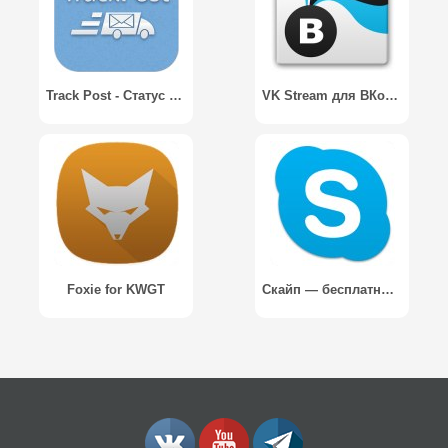
Track Post - Статус посылки
VK Stream для ВКонтакте
Foxie for KWGT
Скайп — бесплатные мгновенные сообщения и видеозв. / Skype - free IM & video calls