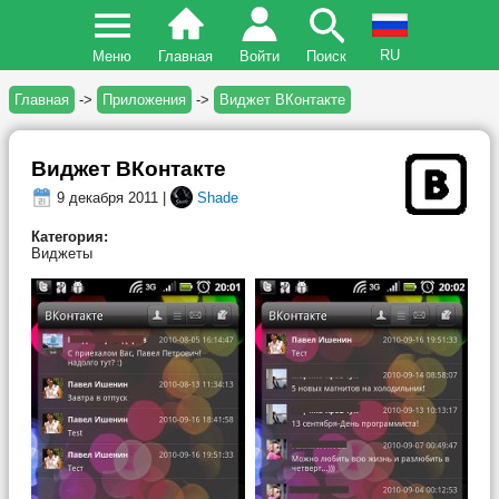
RU
Меню
Главная
Войти
Поиск
Главная
->
Приложения
->
Виджет ВКонтакте
Виджет ВКонтакте
9 декабря 2011 |
Shade
Категория:
Виджеты