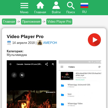
RU
Меню
Главная
Войти
Поиск
Главная
->
Приложения
->
Video Player Pro
Video Player Pro
14 апреля 2018 |
AMEPOH
Категория:
Мультимедиа