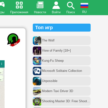
RU
гры
Приложения
Новости
Войти
Поиск
Топ игр
The Wolf
View of Family [18+]
Kung-Fu Sheep
Microsoft Solitaire Collection
Unpossible
Modern Taxi Driver 3D
Shooting Master 3D: Free Shoot...