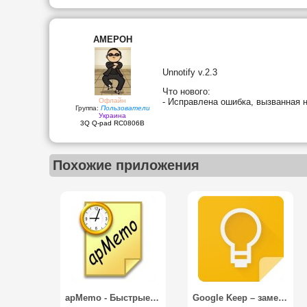
AMEPOH
Unnotify v.2.3
Что нового:
Офлайн
- Исправлена ошибка, вызванная н
Группа:
Пользователи
Украина
3Q Q-pad RC0806B
Похожие приложения
apMemo - Быстрые заметки
Google Keep – заметки и списки