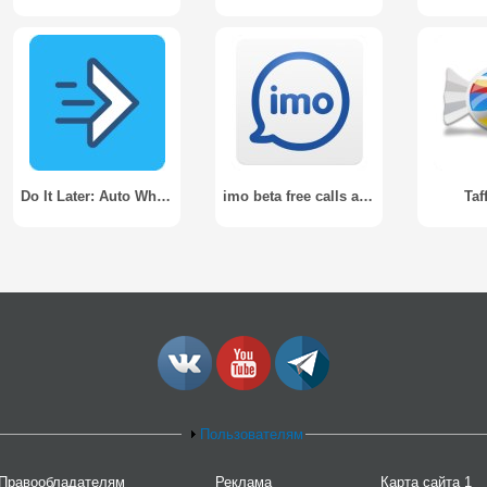
Do It Later: Auto WhatsApp SMS
imo beta free calls and text
Taf
Пользователям
Правообладателям
Реклама
Карта сайта 1