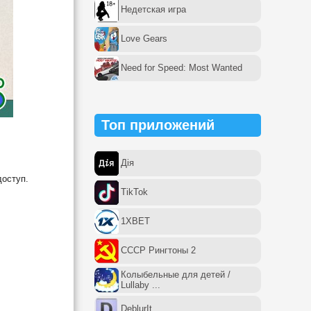
Недетская игра
Love Gears
Need for Speed: Most Wanted
Топ приложений
Дія
доступ.
TikTok
1XBET
СССР Рингтоны 2
Колыбельные для детей /
Lullaby ...
DeblurIt