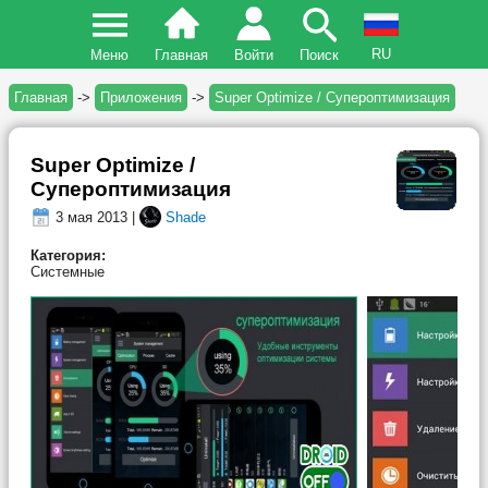
RU
Меню
Главная
Войти
Поиск
Главная
->
Приложения
->
Super Optimize / Cупероптимизация
Super Optimize /
Cупероптимизация
3 мая 2013 |
Shade
Категория:
Системные