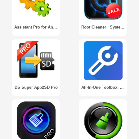
Assistant Pro for Android
Root Cleaner | System Eraser
DS Super App2SD Pro
All-In-One Toolbox: очистить Андроид от мусора / All-In-One Toolbox: Cleaner, Booster, App Manager