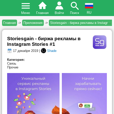
RU
Меню
Главная
Войти
Поиск
Главная
->
Приложения
->
Storiesgain - биржа рекламы в Instagram Stories #1
Storiesgain - биржа рекламы в
Instagram Stories #1
17 декабря 2019 |
Shade
Категория:
Связь
Прочие